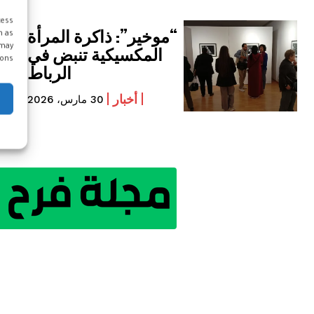
cess
“موخير”: ذاكرة المرأة
h as
 may
المكسيكية تنبض في
ons.
الرباط
أخبار
30 مارس، 2026