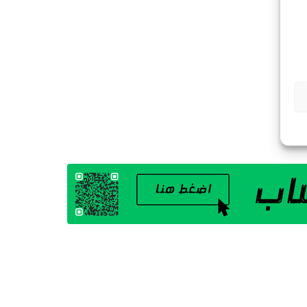
G
A
Z
I
N
E