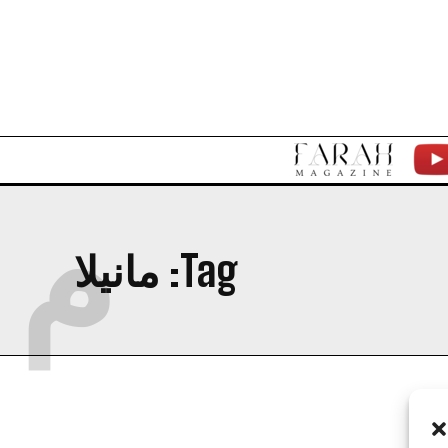
F
Y
م
A
T
R
Tag:
مانيلا
A
H
M
A