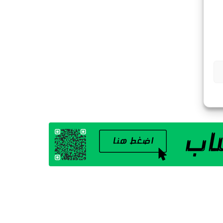
G
A
Z
I
N
E