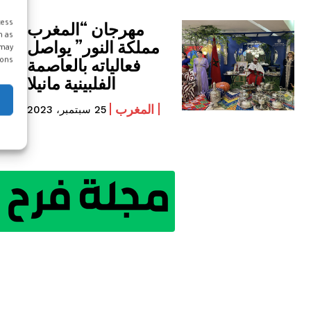
مهرجان “المغرب
cess
h as
مملكة النور” يواصل
 may
فعالياته بالعاصمة
ons.
الفلبينية مانيلا
المغرب
25 سبتمبر، 2023