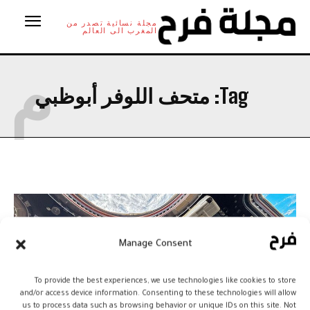
مجلة نسائية تصدر من
المغرب الى العالم
م
Tag:
متحف اللوفر أبوظبي
Manage Consent
To provide the best experiences, we use technologies like cookies to store
and/or access device information. Consenting to these technologies will allow
us to process data such as browsing behavior or unique IDs on this site. Not