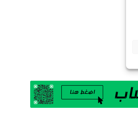
G
A
Z
I
N
E