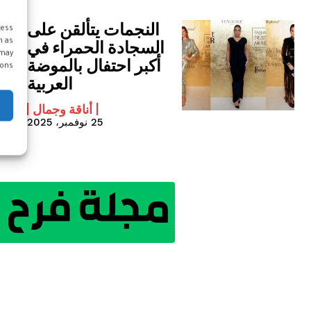
النجمات يتألقن على
cess
السجادة الحمراء في
h as
 may
أكبر احتفال بالموضة
ons.
العربية
أناقة وجمال
25 نوفمبر، 2025