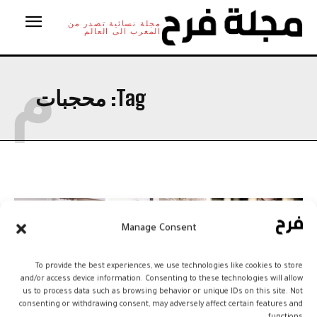
مجلة نسائية تصدر من
المغرب الى العالم
م
Tag:
محجبات
Manage Consent
To provide the best experiences, we use technologies like cookies to store
and/or access device information. Consenting to these technologies will allow
us to process data such as browsing behavior or unique IDs on this site. Not
consenting or withdrawing consent, may adversely affect certain features and