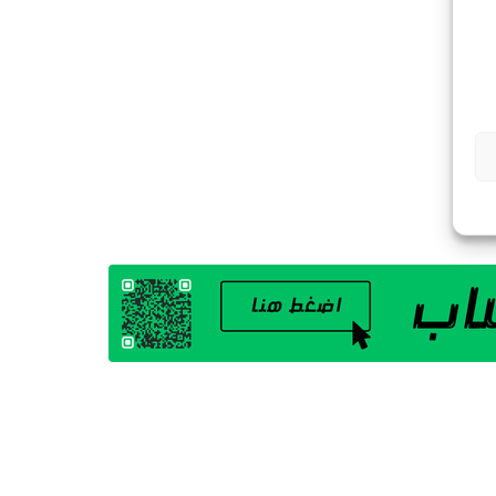
G
A
Z
I
N
E