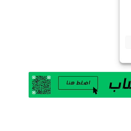
G
A
Z
I
N
E