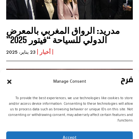
مدريد: الرواق المغربي بالمعرض
الدولي للسياحة “فيتور 2025”
أخبار
23 يناير، 2025
Manage Consent
To provide the best experiences, we use technologies like cookies to store
and/or access device information. Consenting to these technologies will allow
us to process data such as browsing behavior or unique IDs on this site. Not
consenting or withdrawing consent, may adversely affect certain features and
functions.
Accept