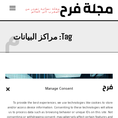
مجلة نسائية تصدر من
المغرب الى العالم
م
Tag:
مراكز البيانات
Manage Consent
To provide the best experiences, we use technologies like cookies to store
and/or access device information. Consenting to these technologies will allow
us to process data such as browsing behavior or unique IDs on this site. Not
consenting or withdrawing consent, may adversely affect certain features and