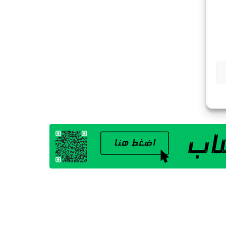
G
A
Z
I
N
E