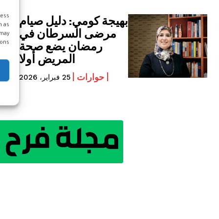
بهيجة كومي: دليل صيام
cess
h as
مرضى السرطان في
 may
رمضان يضع صحة
ons.
المريض أولا
حوارات
25 فبراير، 2026