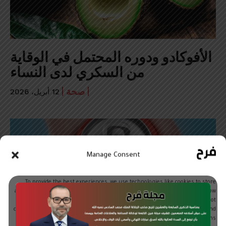
الأفوكادو ودوره المحتمل في الوقاية
من السكري لدى النساء
صحة
12 أبريل، 2026
Manage Consent
To provide the best experiences, we use technologies like cookies to store
and/or access device information. Consenting to these technologies will allow
us to process data such as browsing behavior or unique IDs on this site. Not
consenting or withdrawing consent, may adversely affect certain features and
functions.