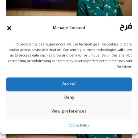
Manage Consent
مريم المعتمد: فلكية مغربية تعيد
رسم خارطة النجوم
To provide the best experiences, we use technologies like cookies to store
and/or access device information. Consenting to these technologies will allow
أخبار
10 مارس، 2026
us to process data such as browsing behavior or unique IDs on this site. Not
consenting or withdrawing consent, may adversely affect certain features and
functions.
Accept
Deny
View preferences
Cookie Policy