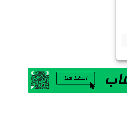
G
A
Z
I
N
E