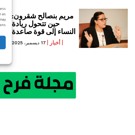
cess
مريم بنصالح شقرون:
h as
 may
حين تتحول ريادة
ons.
النساء إلى قوة صاعدة
أخبار
17 ديسمبر، 2025