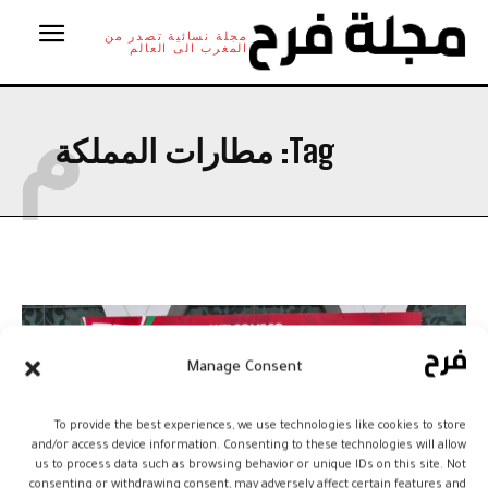
مجلة نسائية تصدر من
المغرب الى العالم
م
Tag:
مطارات المملكة
Manage Consent
To provide the best experiences, we use technologies like cookies to store
and/or access device information. Consenting to these technologies will allow
us to process data such as browsing behavior or unique IDs on this site. Not
consenting or withdrawing consent, may adversely affect certain features and