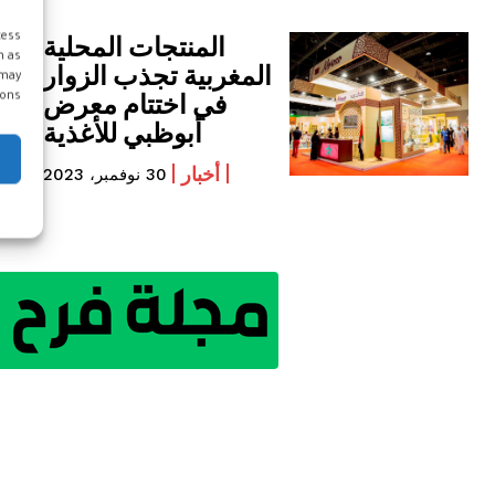
المنتجات المحلية
cess
h as
المغربية تجذب الزوار
 may
في اختتام معرض
ons.
أبوظبي للأغذية
أخبار
30 نوفمبر، 2023