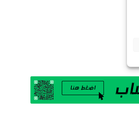
G
A
Z
I
N
E