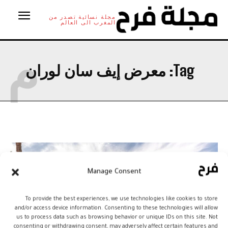
مجلة نسائية تصدر من
المغرب الى العالم
م
معرض إيف سان لوران
Tag:
Manage Consent
To provide the best experiences, we use technologies like cookies to store
and/or access device information. Consenting to these technologies will allow
us to process data such as browsing behavior or unique IDs on this site. Not
consenting or withdrawing consent, may adversely affect certain features and