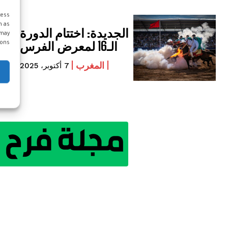
cess
h as
الجديدة: اختتام الدورة
 may
الـ16 لمعرض الفرس
ons.
المغرب
7 أكتوبر، 2025