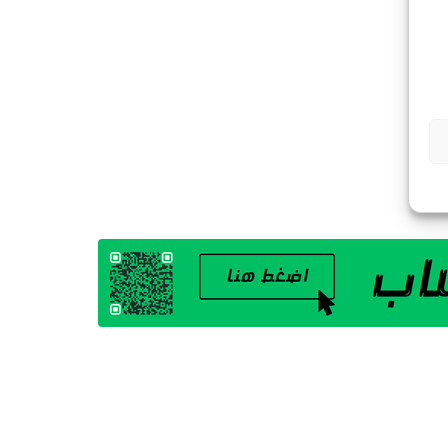
G
A
Z
I
N
E