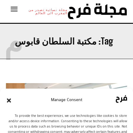
مجلة نسائية تصدر من
المغرب الى العالم
م
Tag:
مكتبة السلطان قابوس
Manage Consent
To provide the best experiences, we use technologies like cookies to store
and/or access device information. Consenting to these technologies will allow
us to process data such as browsing behavior or unique IDs on this site. Not
consenting or withdrawing consent, may adversely affect certain features and