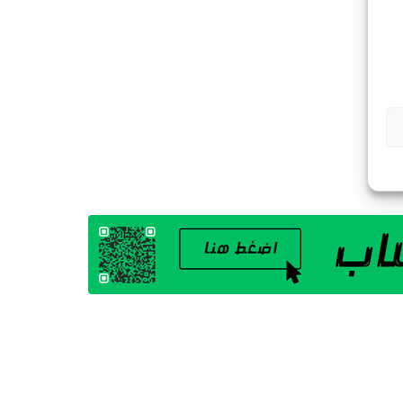
G
A
Z
I
N
E