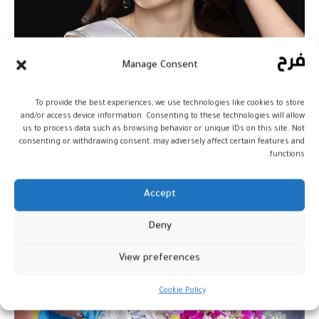
Manage Consent
فاطمة بوش تتوَّج ملكة جمال الكون
وعاصفة الجدل
To provide the best experiences, we use technologies like cookies to store
and/or access device information. Consenting to these technologies will allow
أخبار
24 نوفمبر، 2025
us to process data such as browsing behavior or unique IDs on this site. Not
consenting or withdrawing consent, may adversely affect certain features and
functions.
Accept
Deny
View preferences
Cookie Policy