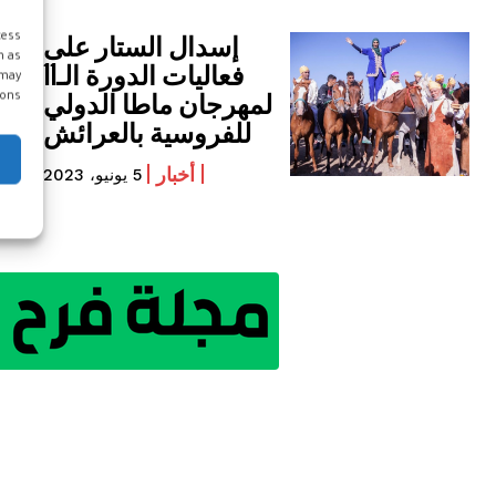
إسدال الستار على
cess
h as
فعاليات الدورة الـ11
 may
لمهرجان ماطا الدولي
ons.
للفروسية بالعرائش
أخبار
5 يونيو، 2023