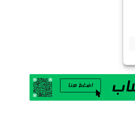
G
A
Z
I
N
E