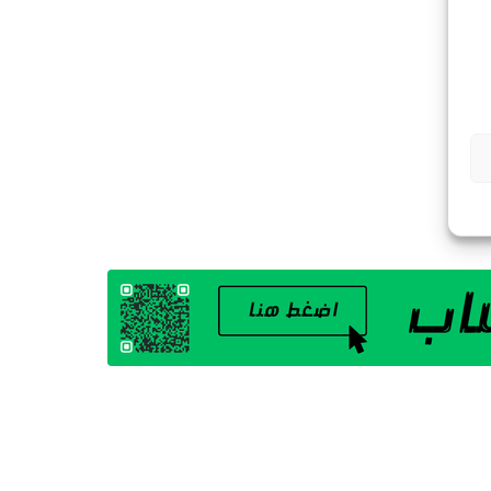
G
A
Z
I
N
E