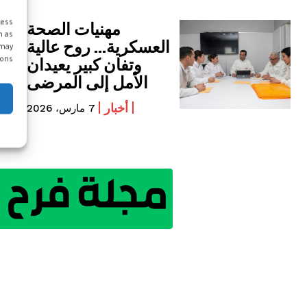
مهنيات الصحة
cess
h as
العسكرية… روح عالية
 may
وتفان كبير يعيدان
ons.
الأمل إلى المرضى
أخبار
7 مارس، 2026