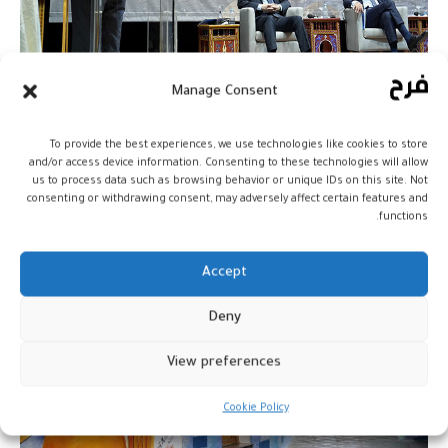
Manage Consent
موسم أصيلة: نظام التعليم عامل
أساسي في دعم تنمية الدول العربية
To provide the best experiences, we use technologies like cookies to store
and/or access device information. Consenting to these technologies will allow
المغرب
20 أكتوبر، 2023
us to process data such as browsing behavior or unique IDs on this site. Not
consenting or withdrawing consent, may adversely affect certain features and
functions.
Accept
Deny
View preferences
Cookie Policy