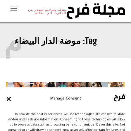
مجلة نسائية تصدر من
المغرب الى العالم
م
Tag:
موضة الدار البيضاء
Manage Consent
To provide the best experiences, we use technologies like cookies to store
and/or access device information. Consenting to these technologies will allow
us to process data such as browsing behavior or unique IDs on this site. Not
consenting or withdrawing consent, may adversely affect certain features and