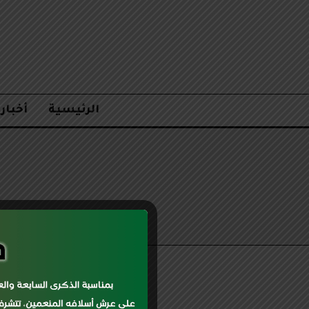
الرئيسية
أخبار