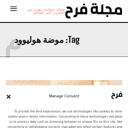
مجلة نسائية تصدر من
المغرب الى العالم
م
Tag:
موضة هوليوود
Manage Consent
To provide the best experiences, we use technologies like cookies to store
and/or access device information. Consenting to these technologies will allow
us to process data such as browsing behavior or unique IDs on this site. Not
consenting or withdrawing consent, may adversely affect certain features and