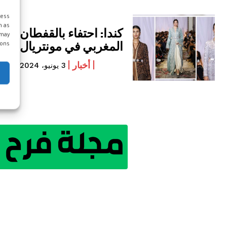
cess
h as
كندا: احتفاء بالقفطان
 may
المغربي في مونتريال
ons.
أخبار
3 يونيو، 2024