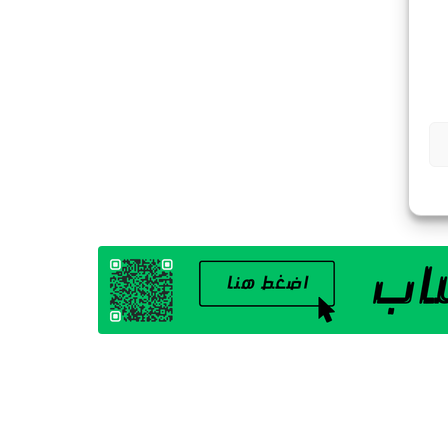
G
A
Z
I
N
E