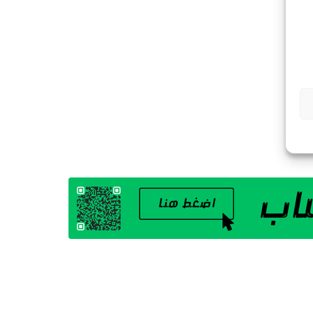
G
A
Z
I
N
E