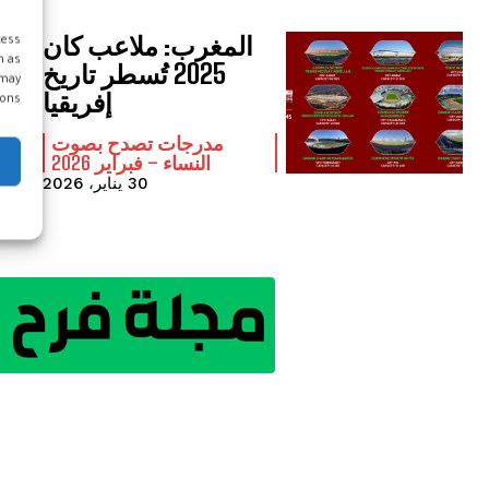
المغرب: ملاعب كان
cess
h as
2025 تُسطر تاريخ
 may
إفريقيا
ons.
مدرجات تصدح بصوت
النساء – فبراير 2026
30 يناير، 2026