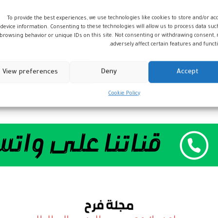
To provide the best experiences, we use technologies like cookies to store and/or ac
مونديال 2030: رافعة
device information. Consenting to these technologies will allow us to process data suc
مغربية لتعزيز التنمية
browsing behavior or unique IDs on this site. Not consenting or withdrawing consent,
adversely affect certain features and functi
والإشعاع الدولي
أخبار
29 مايو، 2025
View preferences
Deny
Accept
Cookie Policy