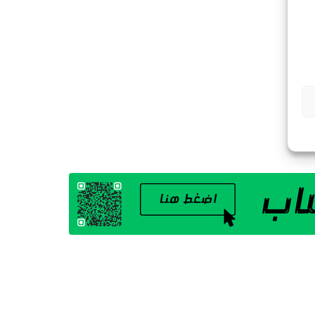
G
A
Z
I
N
E