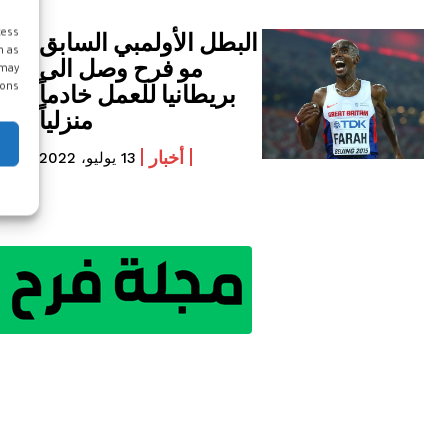
البطل الأولمبي السابق
cess
h as
مو فرح وصل الى
 may
بريطانيا للعمل خادماً
ons.
منزلياً
أخبار
13 يوليو، 2022