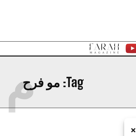
F
Y
م
A
T
R
Tag:
مو فرح
A
H
M
A