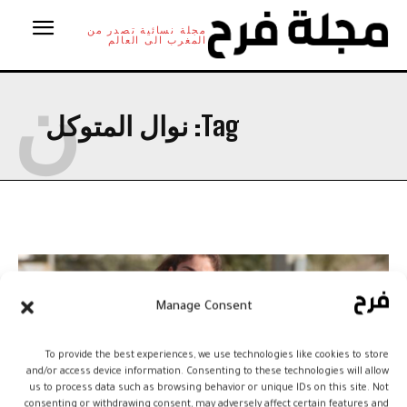
مجلة نسائية تصدر من
المغرب الى العالم
ن
Tag:
نوال المتوكل
Manage Consent
To provide the best experiences, we use technologies like cookies to store
and/or access device information. Consenting to these technologies will allow
us to process data such as browsing behavior or unique IDs on this site. Not
consenting or withdrawing consent, may adversely affect certain features and