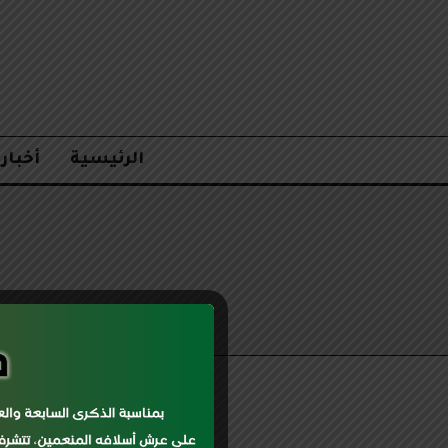
الرئيسية
أخبار