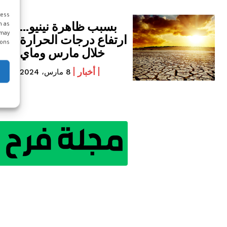
cess
بسبب ظاهرة نينيو…
h as
 may
ارتفاع درجات الحرارة
ons.
خلال مارس وماي
أخبار
8 مارس، 2024