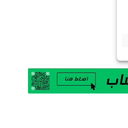
G
A
Z
I
N
E