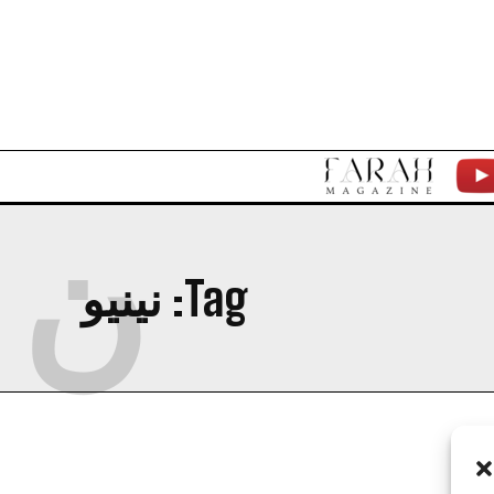
F
Y
ن
A
T
R
Tag:
نينيو
A
H
M
A