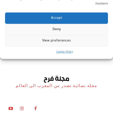
functions.
Accept
“وان باتل أفتر أناذر” يهيمن على
Deny
“غولدن غلوب”
View preferences
سينما
12 يناير، 2026
Cookie Policy
مجلة نسائية تصدر من المغرب الى العالم