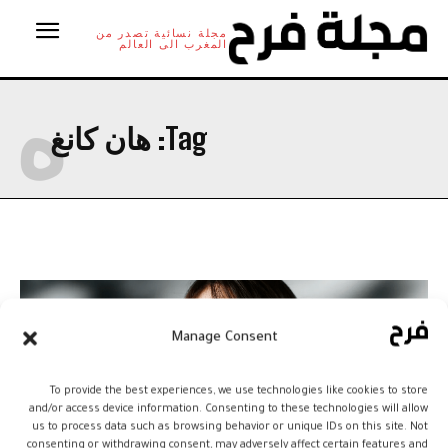
مجلة نسائية تصدر من
المغرب الى العالم
ه
Tag:
هان كانغ
Manage Consent
To provide the best experiences, we use technologies like cookies to store
and/or access device information. Consenting to these technologies will allow
us to process data such as browsing behavior or unique IDs on this site. Not
consenting or withdrawing consent, may adversely affect certain features and