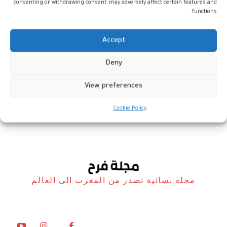
consenting or withdrawing consent, may adversely affect certain features and
functions.
Accept
العرق ثمن الكرامة: النساء بين لقمة
Deny
العيش واستغلال الأجور
View preferences
نساء المغرب في معترك المصانع – نونبر 2025
7 نوفمبر، 2025
Cookie Policy
مجلة نسائية تصدر من المغرب الى العالم