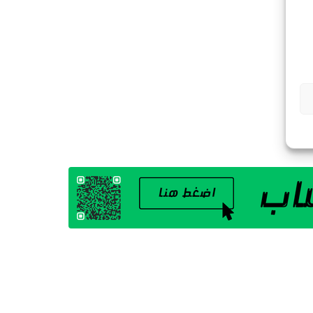
G
A
Z
I
N
E