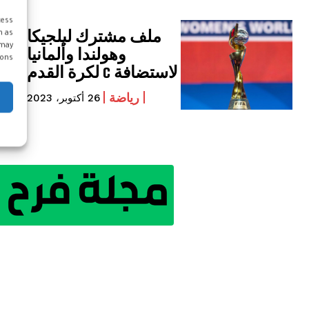
cess
ملف مشترك لبلجيكا
h as
 may
وهولندا وألمانيا
ons.
لاستضافة c لكرة القدم
رياضة
26 أكتوبر، 2023