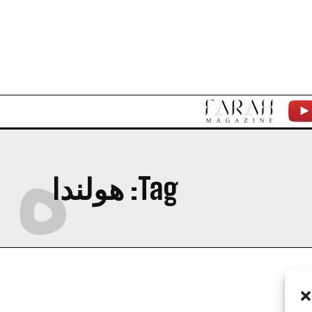
F
Y
ه
A
T
R
Tag:
هولندا
A
H
M
A