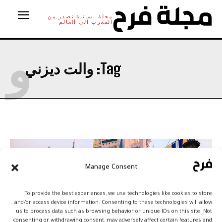
مجلة نسائية تصدر من
المغرب الى العالم
و
Tag:
والت ديزني
Manage Consent
To provide the best experiences, we use technologies like cookies to store
and/or access device information. Consenting to these technologies will allow
us to process data such as browsing behavior or unique IDs on this site. Not
consenting or withdrawing consent, may adversely affect certain features and