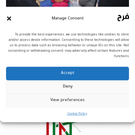
Manage Consent
“بسمة المغرب”: التكفل الجراحي
To provide the best experiences, we use technologies like cookies to store
بحوالي 90 طفلا يعانون من تشوهات
and/or access device information. Consenting to these technologies will allow
خلقية
us to process data such as browsing behavior or unique IDs on this site. Not
consenting or withdrawing consent, may adversely affect certain features and
functions.
المغرب
9 يناير، 2024
Accept
Deny
View preferences
Cookie Policy