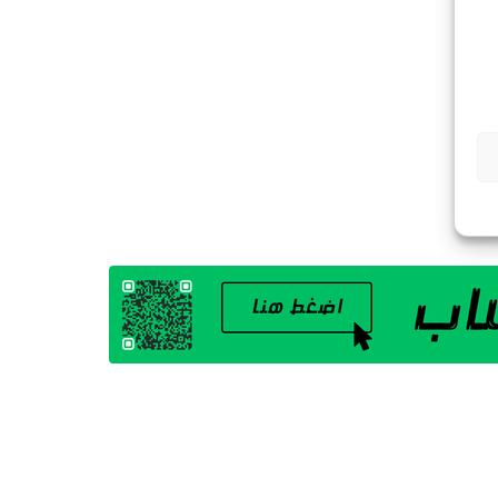
G
A
Z
I
N
E