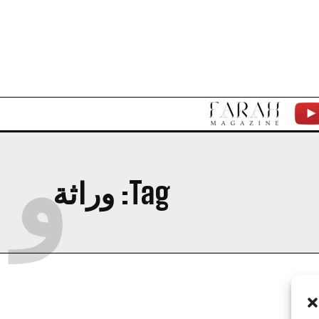
F
Y
و
A
T
R
Tag:
وراثة
A
H
M
A