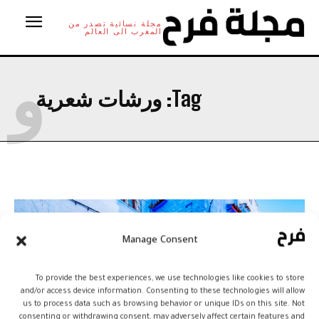
مجلة نسائية تصدر من
المغرب الى العالم
و
Tag:
ورشات شعرية
Manage Consent
To provide the best experiences, we use technologies like cookies to store
and/or access device information. Consenting to these technologies will allow
us to process data such as browsing behavior or unique IDs on this site. Not
consenting or withdrawing consent, may adversely affect certain features and