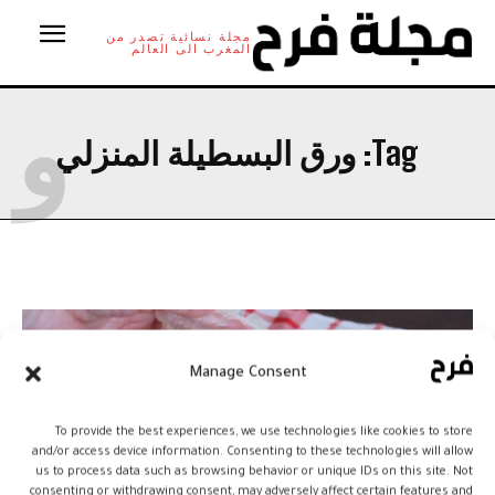
مجلة نسائية تصدر من
المغرب الى العالم
و
Tag:
ورق البسطيلة المنزلي
Manage Consent
To provide the best experiences, we use technologies like cookies to store
and/or access device information. Consenting to these technologies will allow
us to process data such as browsing behavior or unique IDs on this site. Not
consenting or withdrawing consent, may adversely affect certain features and