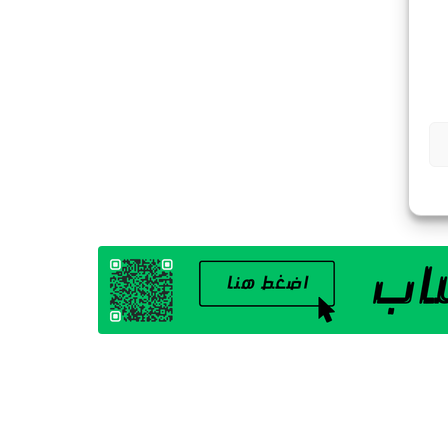
G
A
Z
I
N
E