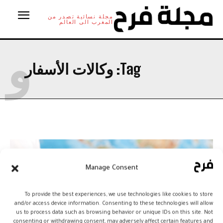
مجلة نسائية تصدر من
المغرب الى العالم
و
Tag:
وكالات الأسفار
Manage Consent
To provide the best experiences, we use technologies like cookies to store
and/or access device information. Consenting to these technologies will allow
us to process data such as browsing behavior or unique IDs on this site. Not
consenting or withdrawing consent, may adversely affect certain features and