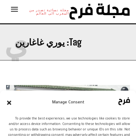
مجلة نسائية تصدر من
المغرب الى العالم
ي
Tag:
يوري غاغارين
Manage Consent
To provide the best experiences, we use technologies like cookies to store
and/or access device information. Consenting to these technologies will allow
us to process data such as browsing behavior or unique IDs on this site. Not
consenting or withdrawing consent, may adversely affect certain features and