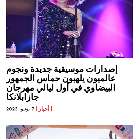
إصدارات موسيقية جديدة ونجوم
عالميون يلهبون حماس الجمهور
البيضاوي في أول ليالي مهرجان
جازابلانكا
أخبار
7 يونيو، 2023