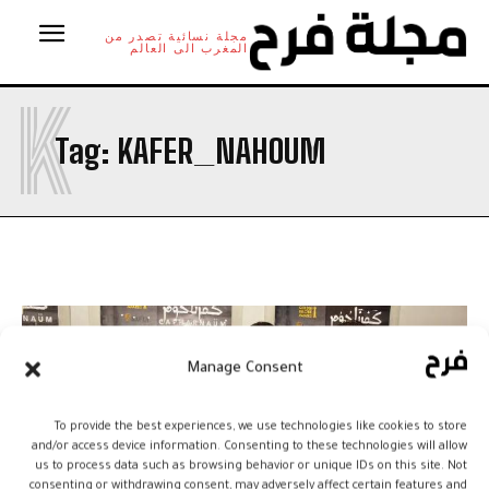
مجلة نسائية تصدر من
المغرب الى العالم
K
Tag:
KAFER_NAHOUM
Manage Consent
To provide the best experiences, we use technologies like cookies to store
and/or access device information. Consenting to these technologies will allow
us to process data such as browsing behavior or unique IDs on this site. Not
consenting or withdrawing consent, may adversely affect certain features and