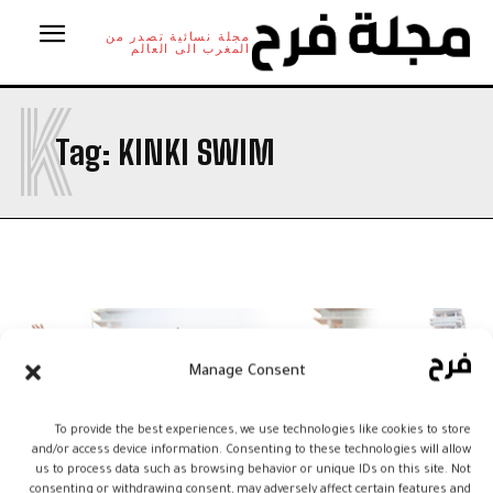
مجلة نسائية تصدر من
المغرب الى العالم
K
Tag:
KINKI SWIM
Manage Consent
To provide the best experiences, we use technologies like cookies to store
and/or access device information. Consenting to these technologies will allow
us to process data such as browsing behavior or unique IDs on this site. Not
consenting or withdrawing consent, may adversely affect certain features and