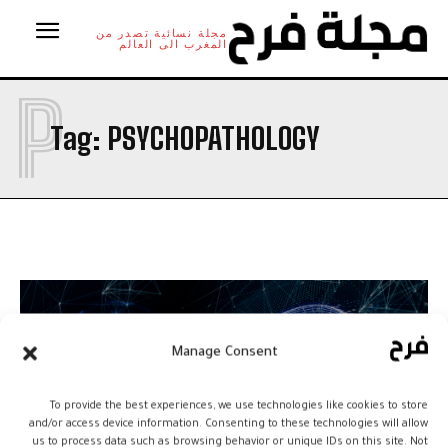
مجلة نسائية تصدر من
المغرب الى العالم
P
Tag:
PSYCHOPATHOLOGY
Manage Consent
To provide the best experiences, we use technologies like cookies to store
and/or access device information. Consenting to these technologies will allow
us to process data such as browsing behavior or unique IDs on this site. Not