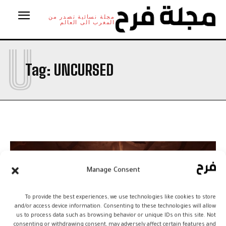
مجلة نسائية تصدر من
المغرب الى العالم
U
Tag:
UNCURSED
Manage Consent
To provide the best experiences, we use technologies like cookies to store
and/or access device information. Consenting to these technologies will allow
us to process data such as browsing behavior or unique IDs on this site. Not
consenting or withdrawing consent, may adversely affect certain features and