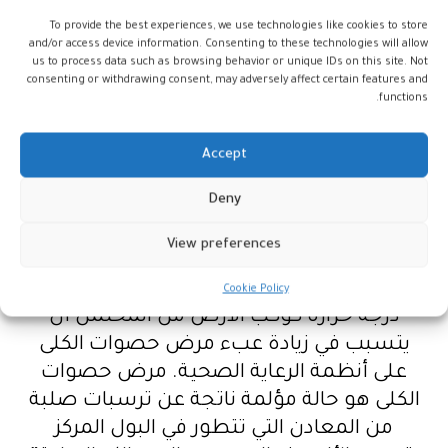
قد تتطلب جراحة في كثير من الأحيان
To provide the best experiences, we use technologies like cookies to store
و تم إجراء الدراسة الجديدة من قبل باحثين في
and/or access device information. Consenting to these technologies will allow
مستشفى الأطفال في فيلادلفيا في ولاية
us to process data such as browsing behavior or unique IDs on this site. Not
consenting or withdrawing consent, may adversely affect certain features and
بنسلفانيا، بقيادة طبيب المسالك البولية
functions.
الدكتور جريجوري إي تاسيان ، الذي صرّح بأنه
“من المستحيل التنبؤ على وجه اليقين بكيفية
Accept
إبطاء السياسات المستقبلية أو تسريعها من
Deny
انبعاثات غازات الاحتباس الحراري وتغير المناخ
البشري المنشأ، ومعرفة بالضبط ما ستكون
View preferences
عليه درجات الحرارة اليومية في المستقبل”.
وأضاف تاسيان ” تشير تحاليلنا إلى أن ارتفاع
Cookie Policy
درجة حرارة كوكب الأرض من المحتمل أن
يتسبب في زيادة عبء مرض حصوات الكلى
على أنظمة الرعاية الصحية. مرض حصوات
الكلى هو حالة مؤلمة ناتجة عن ترسبات صلبة
من المعادن التي تتطور في البول المركز